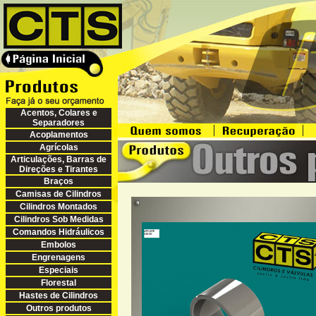
Acentos, Colares e
Separadores
Acoplamentos
Agrícolas
Articulações, Barras de
Direções e Tirantes
Braços
Camisas de Cilindros
Cilindros Montados
Cilindros Sob Medidas
Comandos Hidráulicos
Embolos
Engrenagens
Especiais
Florestal
Hastes de Cilindros
Outros produtos