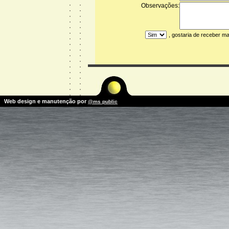
Observações:
, gostaria de receber m
Web design e manutenção por
@ms public