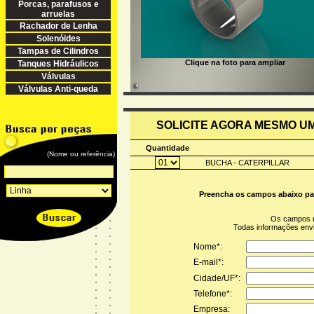
Porcas, parafusos e
arruelas
Rachador de Lenha
Solenóides
Tampas de Cilindros
Clique na foto para ampliar
Tanques Hidráulicos
Válvulas
Válvulas Anti-queda
SOLICITE AGORA MESMO 
Quantidade
(Nome ou referência)
BUCHA - CATERPILLAR
Preencha os campos abaixo pa
Os campos 
Todas informações en
Nome*:
E-mail*:
Cidade/UF*:
Telefone*:
Empresa: