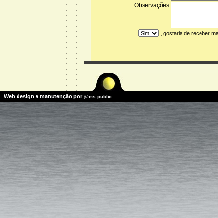
Observações:
, gostaria de receber m
Web design e manutenção por
@ms public