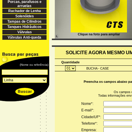
Porcas, parafusos e
arruelas
Rachador de Lenha
Solenóides
Tampas de Cilindros
Tanques Hidráulicos
Válvulas
Clique na foto para ampliar
Válvulas Anti-queda
SOLICITE AGORA MESMO 
Quantidade
(Nome ou referência)
BUCHA - CASE
Preencha os campos abaixo pa
Os campos 
Todas informações en
Nome*:
E-mail*:
Cidade/UF*:
Telefone*:
Empresa: