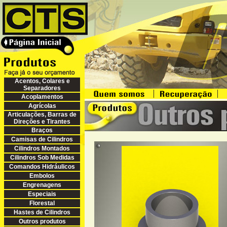
Acentos, Colares e
Separadores
Acoplamentos
Agrícolas
Articulações, Barras de
Direções e Tirantes
Braços
Camisas de Cilindros
Cilindros Montados
Cilindros Sob Medidas
Comandos Hidráulicos
Embolos
Engrenagens
Especiais
Florestal
Hastes de Cilindros
Outros produtos