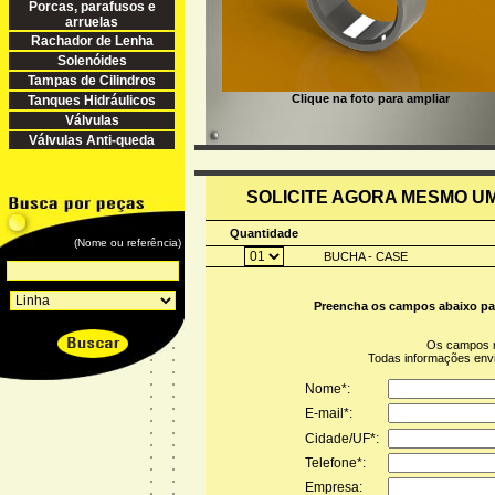
Porcas, parafusos e
arruelas
Rachador de Lenha
Solenóides
Tampas de Cilindros
Clique na foto para ampliar
Tanques Hidráulicos
Válvulas
Válvulas Anti-queda
SOLICITE AGORA MESMO 
Quantidade
(Nome ou referência)
BUCHA - CASE
Preencha os campos abaixo pa
Os campos 
Todas informações en
Nome*:
E-mail*:
Cidade/UF*:
Telefone*:
Empresa: