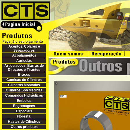
Acentos, Colares e
Separadores
Acoplamentos
Agrícolas
Articulações, Barras de
Direções e Tirantes
Braços
Camisas de Cilindros
Cilindros Montados
Cilindros Sob Medidas
Comandos Hidráulicos
Embolos
Engrenagens
Especiais
Florestal
Hastes de Cilindros
Outros produtos