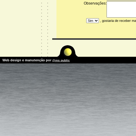
Observações:
, gostaria de receber m
Web design e manutenção por
@ms public