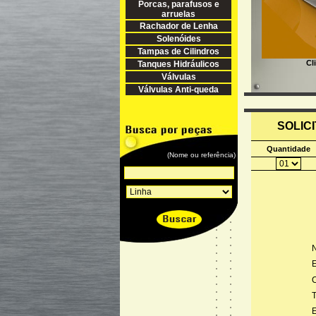
Porcas, parafusos e
arruelas
Rachador de Lenha
Solenóides
Tampas de Cilindros
Cl
Tanques Hidráulicos
Válvulas
Válvulas Anti-queda
SOLIC
Quantidade
(Nome ou referência)
E
C
T
E