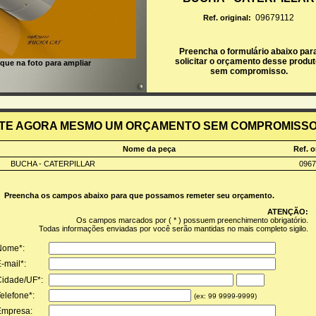
09679112
Ref. original:
Preencha o formulário abaixo par
solicitar o orçamento
desse produt
ique na foto para ampliar
sem compromisso.
ITE AGORA MESMO UM ORÇAMENTO SEM COMPROMISS
Nome da peça
Ref. o
BUCHA - CATERPILLAR
0967
Preencha os campos abaixo para que possamos remeter seu orçamento.
ATENÇÃO:
Os campos marcados por ( * ) possuem preenchimento obrig
Todas informações enviadas por você serão mantidas no mais completo 
Nome*:
-mail*:
idade/UF*:
elefone*:
(ex: 99 9999-9999)
mpresa: