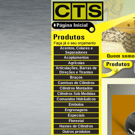
Acentos, Colares e
Separadores
Acoplamentos
Agrícolas
Articulações, Barras de
Direções e Tirantes
Braços
Camisas de Cilindros
Cilindros Montados
Cilindros Sob Medidas
Comandos Hidráulicos
Embolos
Engrenagens
Especiais
Florestal
Hastes de Cilindros
Outros produtos