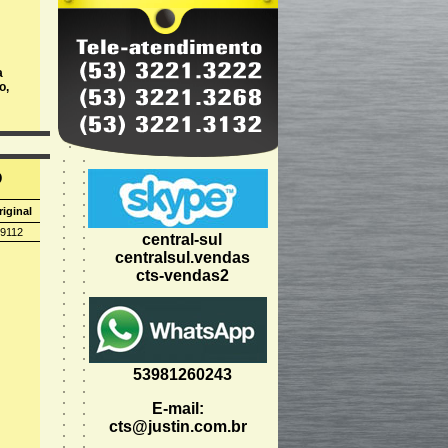
a
o
,
O
riginal
9112
central-sul
centralsul.vendas
cts-vendas2
atório.
sigilo.
53981260243
E-mail:
cts@justin.com.br