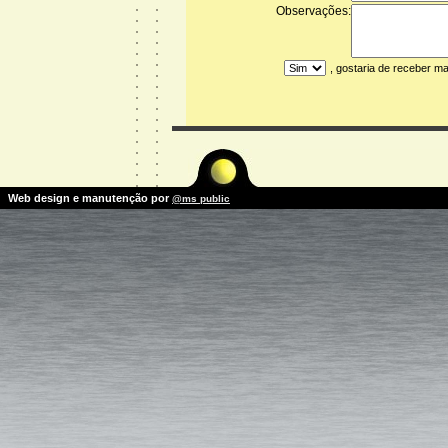
Observações:
, gostaria de receber m
Web design e manutenção por
@ms public