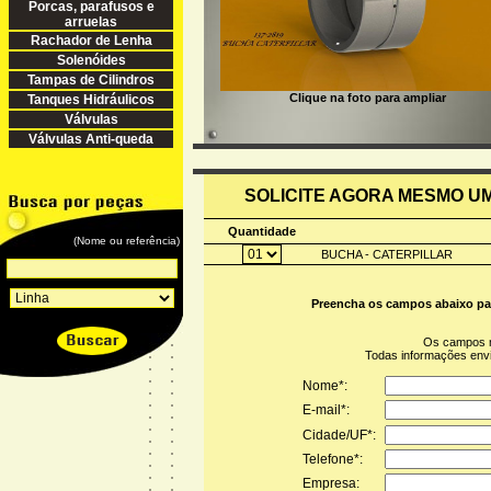
Porcas, parafusos e
arruelas
Rachador de Lenha
Solenóides
Tampas de Cilindros
Clique na foto para ampliar
Tanques Hidráulicos
Válvulas
Válvulas Anti-queda
SOLICITE AGORA MESMO 
Quantidade
(Nome ou referência)
BUCHA - CATERPILLAR
Preencha os campos abaixo pa
Os campos 
Todas informações en
Nome*:
E-mail*:
Cidade/UF*:
Telefone*:
Empresa: