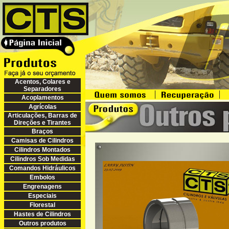
Acentos, Colares e
Separadores
Acoplamentos
Agrícolas
Articulações, Barras de
Direções e Tirantes
Braços
Camisas de Cilindros
Cilindros Montados
Cilindros Sob Medidas
Comandos Hidráulicos
Embolos
Engrenagens
Especiais
Florestal
Hastes de Cilindros
Outros produtos