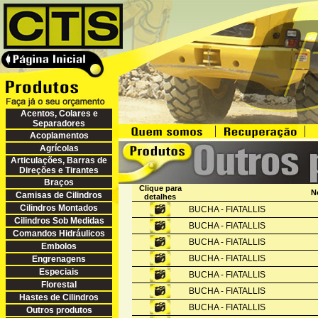
Acentos, Colares e
Separadores
Acoplamentos
Agrícolas
Articulações, Barras de
Direções e Tirantes
Braços
Clique para
N
Camisas de Cilindros
detalhes
Cilindros Montados
BUCHA - FIATALLIS
Cilindros Sob Medidas
BUCHA - FIATALLIS
Comandos Hidráulicos
BUCHA - FIATALLIS
Embolos
BUCHA - FIATALLIS
Engrenagens
Especiais
BUCHA - FIATALLIS
Florestal
BUCHA - FIATALLIS
Hastes de Cilindros
BUCHA - FIATALLIS
Outros produtos