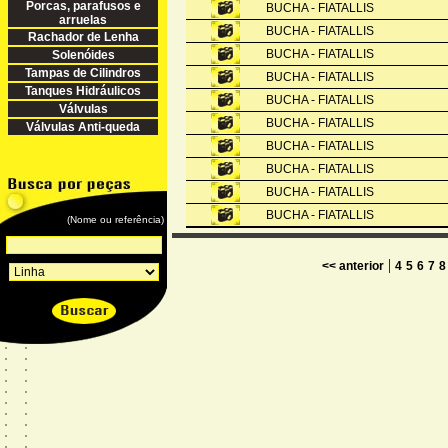
Porcas, parafusos e
BUCHA - FIATALLIS
arruelas
BUCHA - FIATALLIS
Rachador de Lenha
BUCHA - FIATALLIS
Solenóides
Tampas de Cilindros
BUCHA - FIATALLIS
Tanques Hidráulicos
BUCHA - FIATALLIS
Válvulas
BUCHA - FIATALLIS
Válvulas Anti-queda
BUCHA - FIATALLIS
BUCHA - FIATALLIS
BUCHA - FIATALLIS
BUCHA - FIATALLIS
(Nome ou referência)
|
<< anterior
4
5
6
7
8